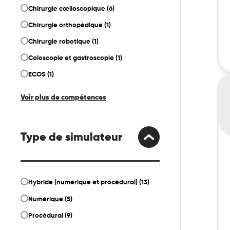
Chirurgie cœlioscopique (6)
Chirurgie orthopédique (1)
Chirurgie robotique (1)
Coloscopie et gastroscopie (1)
ECOS (1)
Si
d’o
Voir plus de compétences
de
lap
Type de simulateur
Hybride (numérique et procédural) (13)
Numérique (5)
Procédural (9)