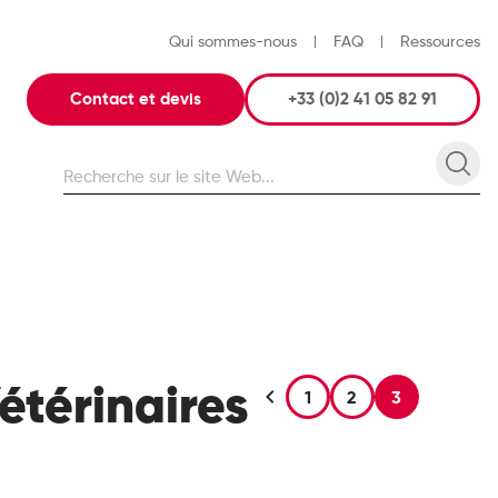
Qui sommes-nous
FAQ
Ressources
Contact et devis
+33 (0)2 41 05 82 91
Recherche
Rec
sur
le
site
Web
étérinaires
1
2
3