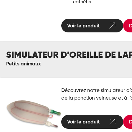
cathéter
Voir le produit
D
mulateur
SIMULATEUR D’OREILLE DE LA
reille
Petits animaux
in
Découvrez notre simulateur d’o
de la ponction veineuse et à l’
Voir le produit
D