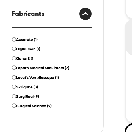
Fabricants
Si
de
cy
Accurate (1)
Digihuman (1)
Gener8 (1)
Laparo Medical Simulators (2)
Lecat's Ventriloscope (1)
Skillqube (3)
SurgiReal (9)
Surgical Science (9)