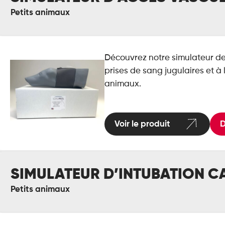
culaire
Petits animaux
te
nine)
Découvrez notre simulateur de
prises de sang jugulaires et à 
animaux.
Voir le produit
D
mulateur
SIMULATEUR D’INTUBATION C
ntubation
nine
Petits animaux