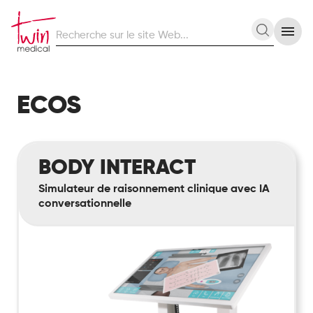
Recherche
Recherc
sur
le
site
Web
ECOS
Body
BODY INTERACT
Interact
Simulateur de raisonnement clinique avec IA
conversationnelle