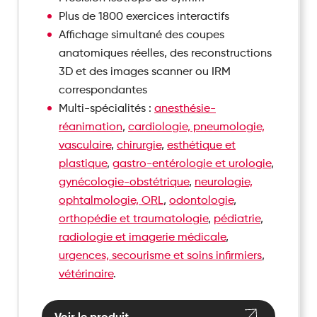
Plus de 1800 exercices interactifs
Affichage simultané des coupes
anatomiques réelles, des reconstructions
3D et des images scanner ou IRM
correspondantes
Multi-spécialités :
anesthésie-
réanimation
,
cardiologie, pneumologie,
vasculaire
,
chirurgie
,
esthétique et
plastique
,
gastro-entérologie et urologie
,
gynécologie-obstétrique
,
neurologie,
ophtalmologie, ORL
,
odontologie
,
orthopédie et traumatologie
,
pédiatrie
,
radiologie et imagerie médicale
,
urgences, secourisme et soins infirmiers
,
vétérinaire
.
Voir le produit