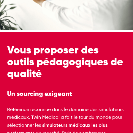
Vous proposer des
outils pédagogiques de
qualité
Un sourcing exigeant
Référence reconnue dans le domaine des simulateurs
médicaux, Twin Medical a fait le tour du monde pour
simulateurs médicaux les plus
sélectionner les