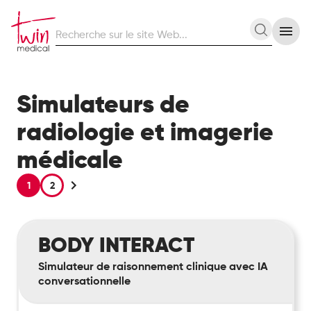
Recherche
Recherc
sur
le
site
Web
Simulateurs de
radiologie et imagerie
médicale
1
2
Body
BODY INTERACT
Interact
Simulateur de raisonnement clinique avec IA
conversationnelle