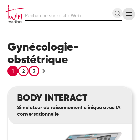
Recherche
Recherc
sur
le
site
Web
Gynécologie-
obstétrique
1
2
3
Body
BODY INTERACT
Interact
Simulateur de raisonnement clinique avec IA
conversationnelle