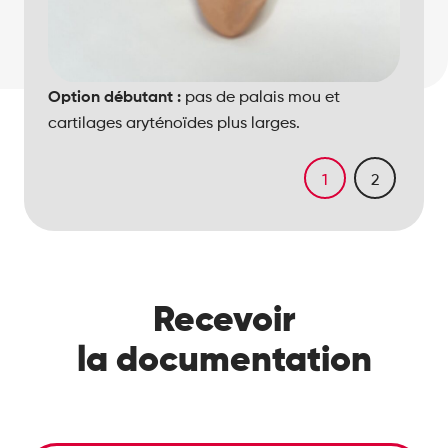
Option débutant :
Option avancée :
pas de palais mou et
cartilages aryténoïdes plus larges.
1
2
Recevoir
la documentation