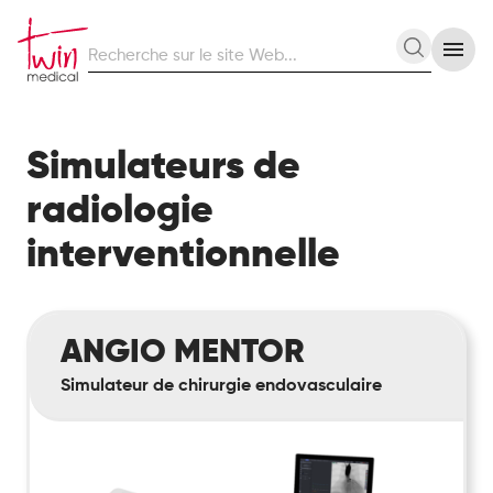
Recherche
Recherc
sur
le
site
Web
Simulateurs de
radiologie
interventionnelle
ANGIO
ANGIO MENTOR
Mentor
Simulateur de chirurgie endovasculaire