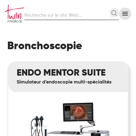
Recherche
Recherc
sur
le
site
Web
Bronchoscopie
ENDO
ENDO MENTOR SUITE
Mentor
Suite
Simulateur d’endoscopie multi-spécialités