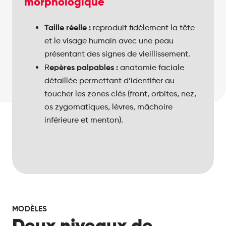
morphologique
Taille réelle :
Spécialement développé pour maîtriser
reproduit fidèlement la tête
l’administration de toxine botulique, de
et le visage humain avec une peau
produits de comblement (fillers) et de
présentant des signes de vieillissement.
mésothérapie.
epères palpables :
R
anatomie faciale
Développement de la mémoire musculaire
détaillée permettant d’identifier au
permettant à l’apprenant d’affiner son
toucher les zones clés (front, orbites, nez,
retour haptique et de sécuriser son geste.
os zygomatiques, lèvres, mâchoire
inférieure et menton).
MODÈLES
Deux niveaux de