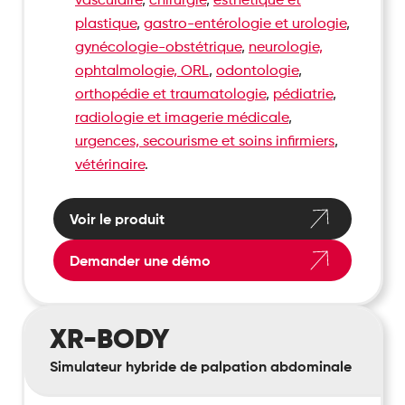
plastique
,
gastro-entérologie et urologie
,
gynécologie-obstétrique
,
neurologie,
ophtalmologie, ORL
,
odontologie
,
orthopédie et traumatologie
,
pédiatrie
,
radiologie et imagerie médicale
,
urgences, secourisme et soins infirmiers
,
vétérinaire
.
Voir le produit
Demander une démo
XR-
XR-BODY
BODY
Simulateur hybride de palpation abdominale