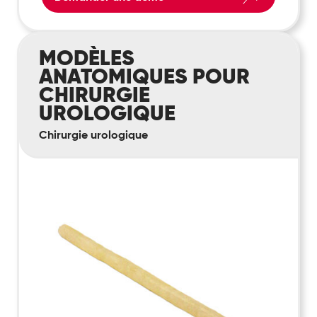
Modèles
MODÈLES
anatomiques
ANATOMIQUES POUR
pour
CHIRURGIE
chirurgie
UROLOGIQUE
urologique
Chirurgie urologique