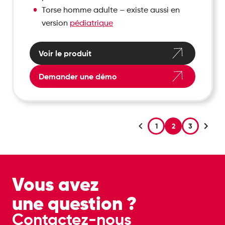
Torse homme adulte – existe aussi en
version
pédiatrique
Voir le produit
Demander une démo
1
2
3
Vous avez
une question ?
Contactez-nous