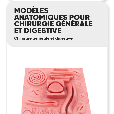
Modèles
MODÈLES
anatomiques
ANATOMIQUES POUR
pour
CHIRURGIE GÉNÉRALE
chirurgie
ET DIGESTIVE
générale
et
Chirurgie générale et digestive
digestive