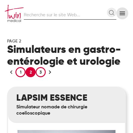
Recherche
Recherc
sur
le
site
Web
PAGE 2
Simulateurs en gastro-
entérologie et urologie
1
2
3
LapSim
LAPSIM ESSENCE
Essence
Simulateur nomade de chirurgie
coelioscopique