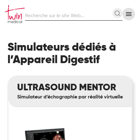
Recherche
Recherc
sur
le
site
Web
Simulateurs dédiés à
l’Appareil Digestif
Ultrasound
ULTRASOUND MENTOR
Mentor
Simulateur d’échographie par réalité virtuelle