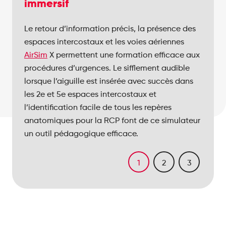
immersif
Le retour d’information précis, la présence des
La reproduction ultra-réaliste du larynx, les
Il s’adresse à un large public – étudiants et
espaces intercostaux et les voies aériennes
points de repère anatomiques pour la RCP et
praticiens – dans différentes spécialités telles
AirSim
les nombreuses possibilités de cas cliniques
que la médecine d’urgence, la chirurgie ou le
X permettent une formation efficace aux
procédures d’urgences. Le sifflement audible
font de ce mannequin un outil d’enseignement
secourisme. Les voies aériennes
AirSim
X sont
lorsque l’aiguille est insérée avec succès dans
complet :
certifiées pour pratiquer plus de 20 000 cycles
les 2e et 5e espaces intercostaux et
d’intubation et bénéficie d’une garantie de 5
Insertion d’un drain thoracique
l’identification facile de tous les repères
ans.
comprenant une incision chirurgicale, une
anatomiques pour la RCP font de ce simulateur
dissection franche, une perforation
un outil pédagogique efficace.
pleurale et un balayage des doigts
Décompression à l’aiguille du
1
2
3
pneumothorax sous tension (2e et 5e
espace intercostal)
Formation à la gestion des voies
respiratoires, y compris la
cricothyroïdotomie chirurgicale à l’aiguille