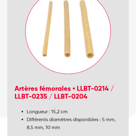
Artères fémorales • LLBT-0214 /
LLBT-0235 / LLBT-0204
Diamètre interne : 10 mm
Longueur : 15,2 cm
Longueur : 15,2 cm
Diamètre externe : 11 mm
Différents diamètres disponibles : 5 mm,
15,2 cm x 12,5 cm x 2,5 cm
Différents diamètres disponibles : 3 mm, 4
8,5 mm, 10 mm
mm, 6 mm