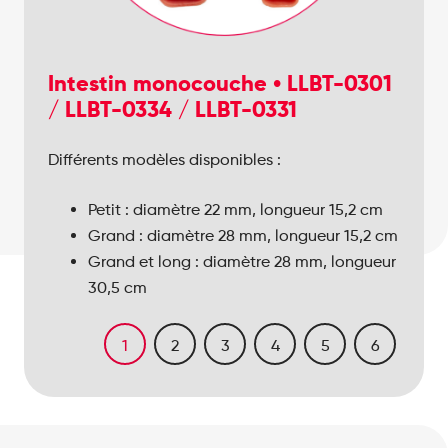
Intestin monocouche • LLBT-0301
/ LLBT-0334 / LLBT-0331
Diamètre interne : 8,5 mm
Différents modèles disponibles :
15,2 cm x 12,7 cm x 2,2 mm
15,2 cm x 12,7 cm x 3,3 mm
Diamètre externe : 11 mm
7,6 cm ou 15,2 cm x 5,1 cm x 1,9 cm
Petit : diamètre 22 mm, longueur 15,2 cm
Diamètre interne : 23 mm
Diamètre interne : 4 mm
Grand : diamètre 28 mm, longueur 15,2 cm
Diamètre externe : 30 mm
Diamètre externe : 5 mm
Grand et long : diamètre 28 mm, longueur
Longueurs disponibles : courte (7,6 cm),
30,5 cm
standard (15,2 cm), longue (30,5 cm)
1
2
3
4
5
6