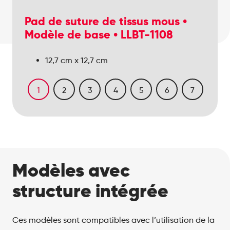
Pad de suture de tissus mous •
Modèle de base • LLBT-1108
15,7 cm x 12,7 cm
15,7 cm x 12,7 cm
15,7 cm x 12,7 cm
12,7 cm x 12,7 cm
12,7 cm x 12,7 cm
12,7 cm x 12,7 cm
15,7 cm x 12,7 cm
1
2
3
4
5
6
7
Modèles avec
structure intégrée
Ces modèles sont compatibles avec l’utilisation de la